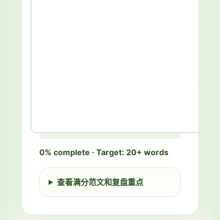
在
Writing
TOEIC Writing 1 of 3
原
0% complete · Target: 20+ words
Picture description: A delivery
图
employee is handing a package to a
答
customer at the reception desk of an
查看满分范文和复盘重点
题
office.
框
Directions
中