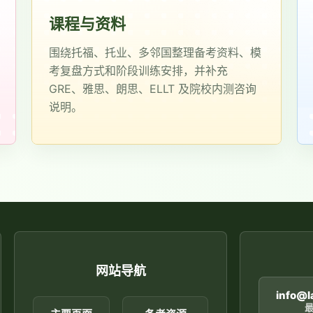
课程与资料
围绕托福、托业、多邻国整理备考资料、模
考复盘方式和阶段训练安排，并补充
GRE、雅思、朗思、ELLT 及院校内测咨询
说明。
网站导航
info@