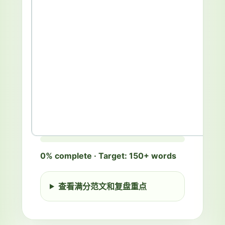
在
Writing
IELTS Writing 1 of 3
原
0% complete · Target: 150+ words
The chart below shows the percentage
图
of commuters using four types of
答
transport in a city in 2010 and 2025.
查看满分范文和复盘重点
题
框
Data summary
中