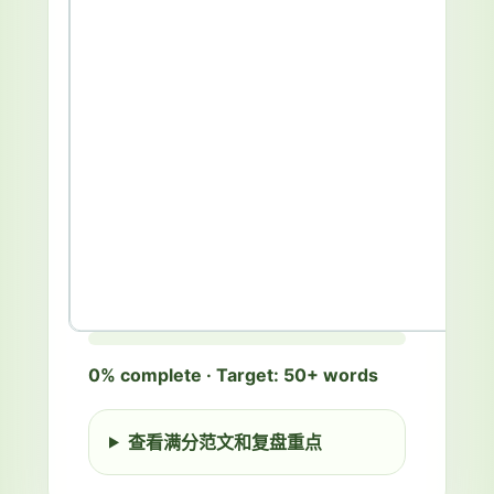
在
Writing
DET Writing 1 of 3
原
0% complete · Target: 50+ words
Photo prompt: A small group of
图
students are sitting around a table in a
答
library. One student is pointing at a
查看满分范文和复盘重点
题
laptop screen while the others are
框
taking notes.